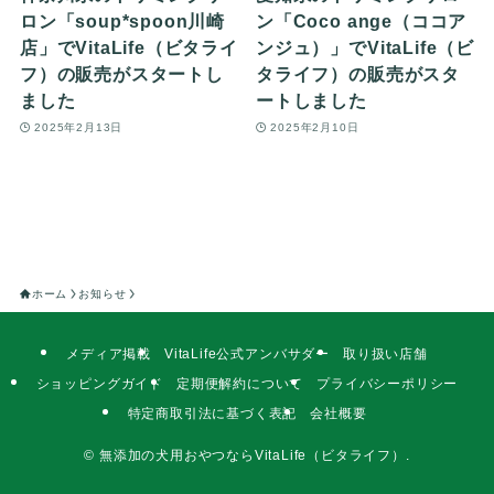
ロン「soup*spoon川崎
ン「Coco ange（ココア
店」でVitaLife（ビタライ
ンジュ）」でVitaLife（ビ
フ）の販売がスタートし
タライフ）の販売がスタ
ました
ートしました
2025年2月13日
2025年2月10日
ホーム
お知らせ
メディア掲載
VitaLife公式アンバサダー
取り扱い店舗
ショッピングガイド
定期便解約について
プライバシーポリシー
特定商取引法に基づく表記
会社概要
©
無添加の犬用おやつならVitaLife（ビタライフ）.