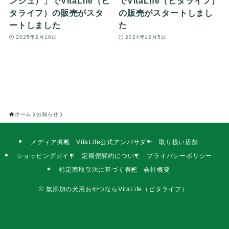
ンジュ）」でVitaLife（ビ
でVitaLife（ビタライフ）
タライフ）の販売がスタ
の販売がスタートしまし
ートしました
た
2025年2月10日
2024年12月5日
ホーム
お知らせ
メディア掲載
VitaLife公式アンバサダー
取り扱い店舗
ショッピングガイド
定期便解約について
プライバシーポリシー
特定商取引法に基づく表記
会社概要
©
無添加の犬用おやつならVitaLife（ビタライフ）.