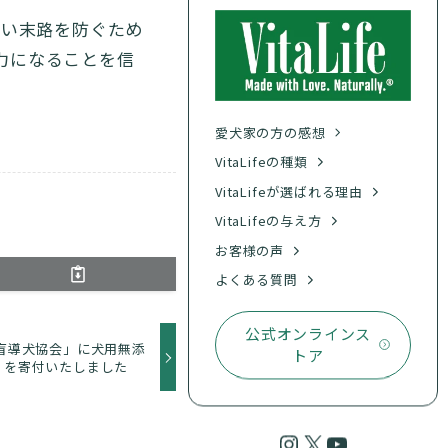
悲しい末路を防ぐため
力になることを信
愛犬家の方の感想
VitaLifeの種類
VitaLifeが選ばれる理由
VitaLifeの与え方
お客様の声
よくある質問
公式オンラインス
盲導犬協会」に犬用無添
トア
イフ）を寄付いたしました
Instagram
X
YouTube