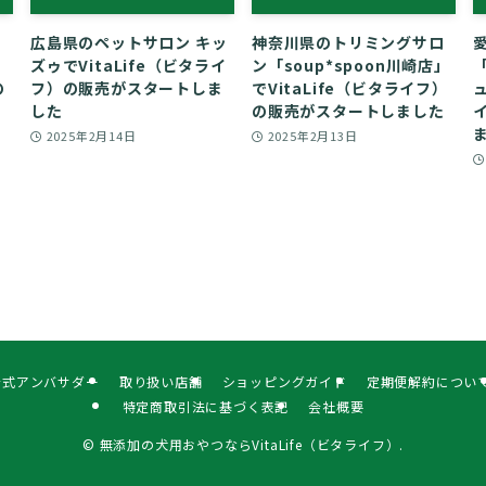
広島県のペットサロン キッ
神奈川県のトリミングサロ
ズゥでVitaLife（ビタライ
ン「soup*spoon川崎店」
「
の
フ）の販売がスタートしま
でVitaLife（ビタライフ）
ュ
した
の販売がスタートしました
2025年2月14日
2025年2月13日
fe公式アンバサダー
取り扱い店舗
ショッピングガイド
定期便解約につい
特定商取引法に基づく表記
会社概要
©
無添加の犬用おやつならVitaLife（ビタライフ）.