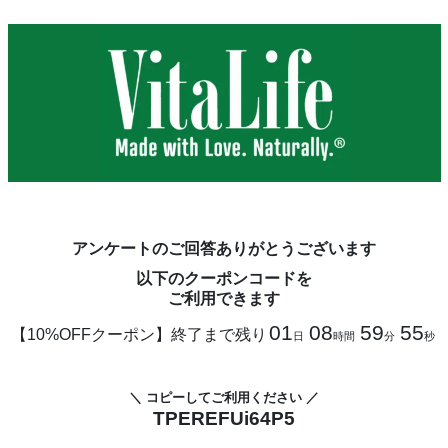
アンケートのご回答ありがとうございます
以下のクーポンコードを
ご利用できます
01
08
59
55
【10%OFFクーポン】終了まで残り
日
時間
分
秒
＼ コピーしてご利用ください ／
TPEREFUi64P5