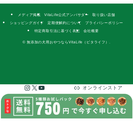
メディア掲載
VitaLife公式アンバサダー
取り扱い店舗
ショッピングガイド
定期便解約について
プライバシーポリシー
特定商取引法に基づく表記
会社概要
©
無添加の犬用おやつならVitaLife（ビタライフ）.
Instagram
X
YouTube
オンラインストア